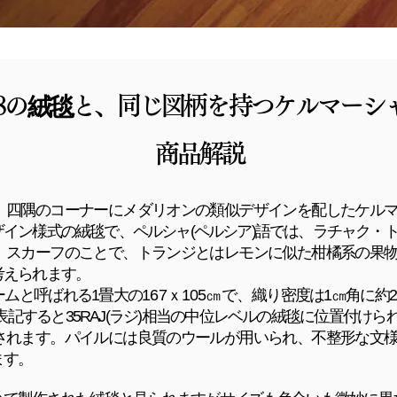
88の絨毯と、
同じ図柄を持つケルマーシ
商品解説
、四隅のコーナーにメダリオンの類似デザインを配したケル
イン様式の絨毯で、ペルシャ(ペルシア)語では、ラチャク・
、スカーフのことで、トランジとはレモンに似た柑橘系の果
考えられます。
ームと呼ばれる
1畳大の
167ｘ105㎝で、
織り密度は1㎝角に約25
記すると35RAJ(ラジ)相当の中位レベルの絨毯に位置付けら
されます。
パイルには良質のウールが用いられ、不整形な文
ます。