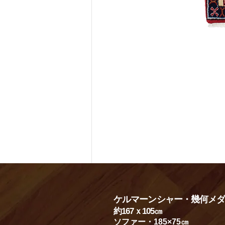
ケルマーンシャー・幾何メ
約167
ｘ105㎝
​​ソファー・185×75㎝