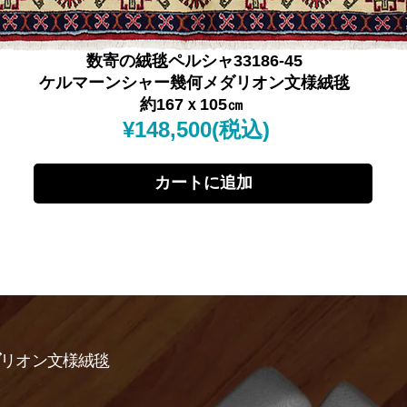
数寄の絨毯ペルシャ33186-45
ケルマーンシャー幾何メダリオン文様絨毯
約167ｘ105㎝
¥148,500(税込)
カートに追加
ダ
リオン文
様絨毯