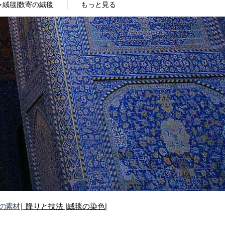
絨毯|数寄の絨毯
もっと見る
の素材 |
降りと技法
|絨毯の染色|