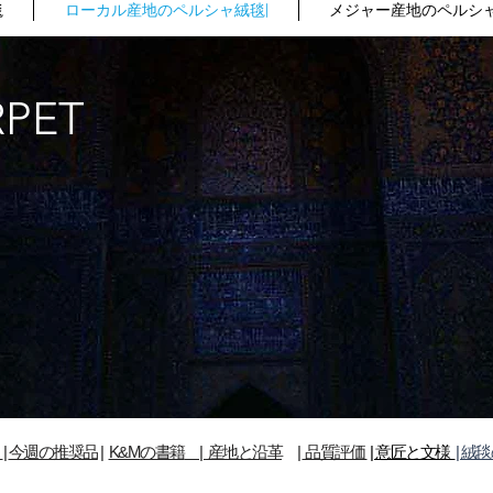
毯
ローカル産地のペルシャ絨毯|
メジャー産地のペルシャ
RPET
毯
|
今週の推奨品
​|
K&Mの書籍
| 産地と沿革
|
品質評価
| 意匠と文様
| 絨毯