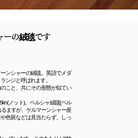
ャーの絨毯です
マーンシャーの絨毯。
英語でメダ
トランジと呼ばれます。
物のこと、
共にその形態が似てい
kn(ノット)。
ペルシャ絨毯(ペル
れるますが、
ケルマーンシャー産
様や色斑などは見当たらず、しっ