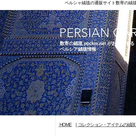
ペルシャ絨毯の通販サイト数寄の絨
PERSIAN CA
数寄の絨毯 ppckm.net がお届けする
ペルシア絨毯情報
HOME
|
コレクション・アイテムの絨