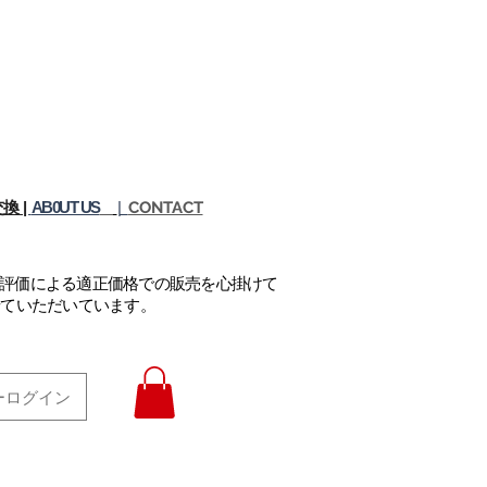
換 |
AB0UT US
|
CONTACT
正評価による適正価格での販売を心掛けて
せていただいています。
ーログイン