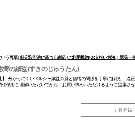
という言葉
|
|
特定取引法に基づく表記
| ご利用規約 |
お支払い方法
|
返品・交
数寄の絨毯 (すきのじゅうたん)
】| 分かりにくいペルシャ絨毯の質と価格の関係を丁寧に解説。 適
的価値をご理解いただいてから、お買い求めいただけるようご提案さ
会員登録