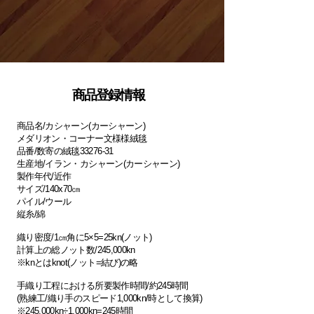
​商品登録情報
商品名/カシャーン(カーシャーン)
メダリオン・コーナー文様様絨毯
品番/数寄の絨毯33276-31
生産地/イラン・カシャーン(カーシャーン)
製作年代/近作
サイズ/140x70㎝
パイル/ウール
縦糸/綿
織り密度/1㎝角に5×5=25kn(ノット)
計算上の総ノット数/245,000kn
※knとはknot(ノット=結び)の略
手織り工程における所要製作時間/約245時間
(熟練工/織り手のスピード1,000kn/時として換算)
※245,000kn÷1,000kn=245時間