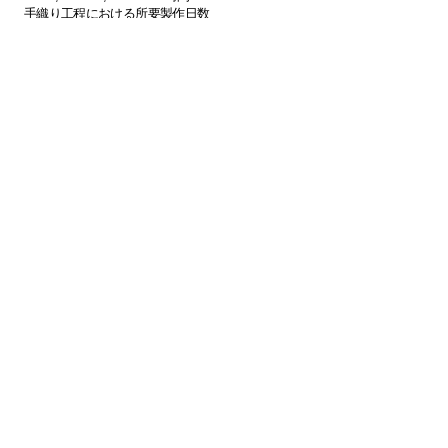
手織り工程における所要製作日数
約31日
※245÷8=30.6255
(1日8時間労働として換算)
単価評価
¥350/1,000kn
※245,000kn×(¥350/1,000kn)
=¥85,750
販売価格:¥85,000
税込価格
¥93,500
単価評価とは
対象
作品(絨毯)の1,000knあたりの評価額。
<本作の価格情報について、さらに詳しく知りた
い方はコチラから>
ご参照ください
。
数寄の絨毯|質と価格情報
カーシャーン(カシャーン)絨毯につい
て