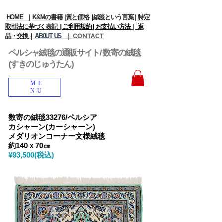
HOME
|
K&Mの書籍
|
質と価格
|
絨毯という言葉
|
|
特定
取引法に基づく表記
| ご利用規約 |
お支払い方法
|
返
品・交換 |
AB0UT US
|
CONTACT
ペルシャ絨毯の通販サイト/ 数寄の絨毯
(すきのじゅうたん)
ME
NU
数寄の絨毯33276/ペルシア
カシャーン(カーシャーン)
メダリオンコーナー文様絨毯
約140ｘ70㎝
¥93,500(税込)