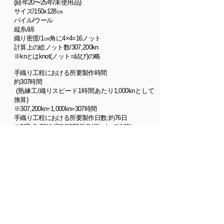
(経年20〜25年/未使用品)
織りの伝統を見ることができます。
タブリーズのマ
サイズ/150x128㎝
ヒ柄と似通った素朴な味わいのする絨毯です
。
パイル/ウール
縦糸/綿
サナンダージュ (センネ) について
織り密度/1㎝角に4×4=16ノット
計算上の総ノット数/307,200kn
※knとはknot(ノット=結び)の略
手織り工程における所要製作時間
約307時間
(熟練工/織りスピード1時間あたり1,000knとして
換算)
※307,200kn÷1,000kn=307時間
手織り工程における所要製作日数:約76日
※307÷8=76(在宅
84時間労働/日として換算)
単価評価:タイプB
(310円/1,000kn)
※307,200kn×(¥310/1,000kn)=95,232
販売価格:¥95,000
税込価格104,500
<本作の価格情報について、さらに詳しく知りたい
方はコチラから>
ご参照ください
。
数寄の絨毯|質と価格情報