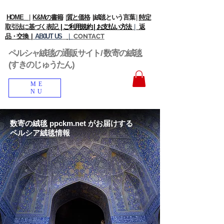
HOME
|
K&Mの書籍
|
質と価格
|
絨毯という言葉
|
|
特定
取引法に基づく表記
| ご利用規約 |
お支払い方法
|
返
品・交換 |
AB0UT US
|
CONTACT
ペルシャ絨毯の通販サイト/ 数寄の絨毯
(すきのじゅうたん)
ME
NU
数寄の絨毯 ppckm.net がお届けする
ペルシア絨毯情報