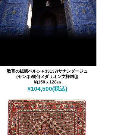
数寄の絨毯ペルシャ33137/
サナンダージュ
(センネ)
幾何メダリオン文様絨毯
約150ｘ128㎝
​¥10
4,500(税込)