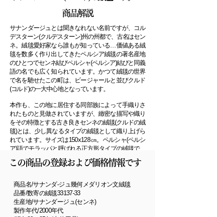
商品解説
サナンダージュとは聞きなれない名前ですが、コル
デスターン(クルデスターン)州の州都で、古名はセン
ネ。
絨毯愛好家なら誰もが知っている…価値ある絨
毯を数多く作り出してきたペルシア絨毯の著名産地
のひとつで
センネ結びペルシャ(ペルシア)結びと同義
語の名でも広く知られています。
かつて絨毯の世界
で名を馳せたこの町は、ビージャールと並びクルド
(コルド)の一大中心地となっています。
本作も、この地に居住する同部族によって手織りさ
れたものと見做されていますが、緻密な描写や織り
をその特徴とする
古き良きセンネの絨毯(クルドの絨
毯)とは、少し異なるタイプの絨毯として織り上げら
れています。
サイズは
150x128㎝。
ペルシャ
(
ペルシ
ア)語でモラッパと呼ばれる正方形タイプの絨毯で、
織り密度は/1㎝角に4×4=16ノット。
この商品の登録および価格情報です
ペルシア絨毯の一般的クォリティー指標で表記す
ると30ラジ相当で、中位レベル絨毯に位置付けら
商品名/サナンダ-ジュ幾何メダリオン文絨毯
れます。
品番/数寄の絨毯33137-33
文様構成に
ヘーティー柄や反復ボテ文などの意匠が
生産地/サナンダージュ(センネ)
用いられているところに…
僅かながら、この地で受
製作年代/2000年代
け継がれてきた