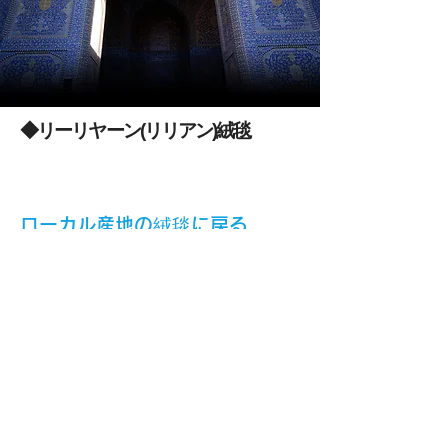
◆リーリヤーン(リリアン)絨毯
​ローカル産地の絨毯に戻る
ペルシャ絨毯の通販サイト「数寄の絨毯
」 /
サイトマップ
、
特
定取引法に基づく表記、
プライバシーポリシー
、
K&Mの書籍​
、
絨毯という言葉、
返品窓口
CONTACT
​お問い合せはコチラから ➡️
数寄の絨毯/運営サイト:プロダクトプランニングセンター
K&M
〒
619-0224
京都府木津川市兜台5-1-13木津かぶと台12−103
TEL0774-34-0295 FAX0774-34-0296
EMAIL:
km@manabe-y.jp
※本サイトに掲載された画像・文章・資料など、本サイト内