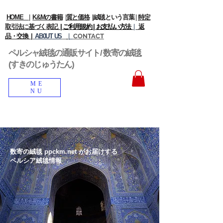
HOME
|
K&Mの書籍
|
質と価格
|
絨毯という言葉
|
|
特定
取引法に基づく表記
| ご利用規約 |
お支払い方法
|
返
品・交換 |
AB0UT US
|
CONTACT
ペルシャ絨毯の通販サイト/ 数寄の絨毯
(すきのじゅうたん)
ME
NU
数寄の絨毯 ppckm.net がお届けする
ペルシア絨毯情報