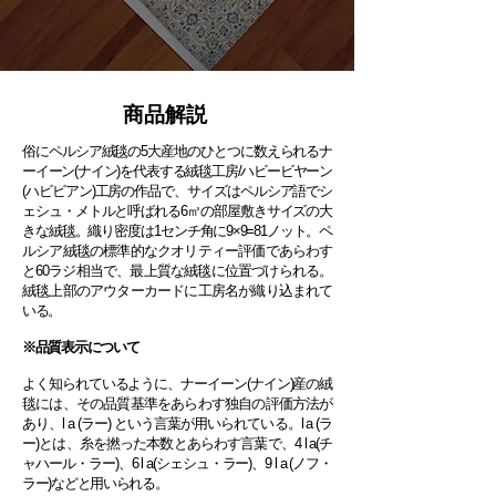
​商品解説
俗にペルシア絨毯の5大産地のひとつに数えられるナ
ーイーン(ナイン)を代表する絨毯工房/ハビービヤーン
(ハビビアン)工房の作品で、サイズはペルシア語でシ
ェシュ・メトルと呼ばれる6㎡の部屋敷きサイズの大
きな絨毯。織り密度は1センチ角に9×9=81ノット。ペ
ルシア絨毯の標準的なクオリティー評価であらわす
と60ラジ相当で、最上質な絨毯に位置づけられる。
絨毯上部のアウターカードに工房名が織り込まれて
いる。
※品質表示について
よく知られているように、ナーイーン(ナイン)産の絨
毯には、その品質基準をあらわす独自の評価方法が
あり、l a (ラー) という言葉が用いられている。l a (ラ
ー)とは、糸を撚った本数とあらわす言葉で、4 l a(チ
ャハール・ラー)、6 l a(シェシュ・ラー)、9 l a (ノフ・
ラー)などと用いられる。