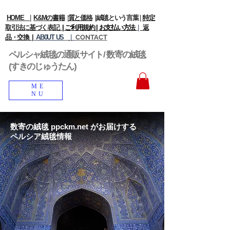
HOME
|
K&Mの書籍
|
質と価格
|
絨毯という言葉
|
|
特定
取引法に基づく表記
| ご利用規約 |
お支払い方法
|
返
品・交換 |
AB0UT US
|
CONTACT
ペルシャ絨毯の通販サイト/ 数寄の絨毯
(すきのじゅうたん)
ME
NU
数寄の絨毯 ppckm.net がお届けする
ペルシア絨毯情報