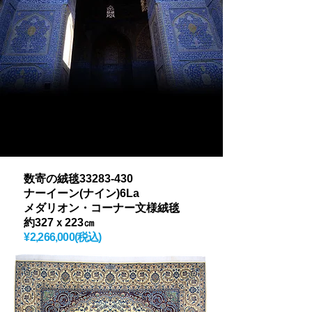
数寄の絨毯33283-430
ナーイーン(ナイン)6La
メダリオン・コーナー文様絨毯
約327ｘ223㎝
​¥
2,266,000(税込)