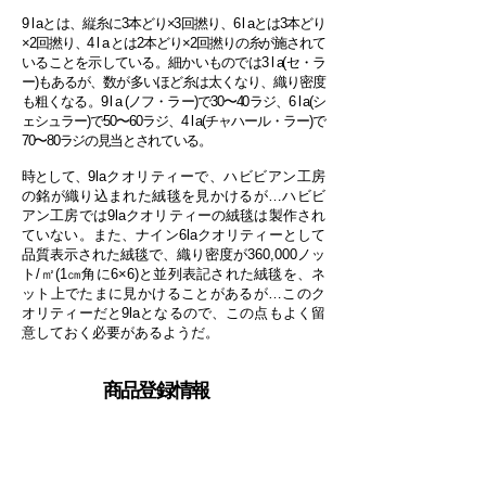
9 l aとは、縦糸に3本どり×3回撚り、6 l aとは3本どり
×2回撚り、4 l a とは2本どり×2回撚りの糸が施されて
いることを示している。細かいものでは3 l a(セ・ラ
ー)もあるが、数が多いほど糸は太くなり、織り密度
も粗くなる。9 l a (ノフ・ラー)で30〜40ラジ、6 l a(シ
ェシュラー)で50〜60ラジ、4 l a(チャハール・ラー)で
70〜80ラジの見当とされている。
時として、
9laクオリティーで、ハビビアン工房
の銘が織り込まれた絨毯を見かけるが…ハビビ
アン工房では9laクオリティーの絨毯は製作され
ていない。また、ナイン6laクオリティーとして
品質表示された絨毯で、織り密度が360,000ノッ
ト/㎡(1㎝角に6×6)と並列表記された絨毯を、ネ
ット上でたまに見かけることがあるが…このク
オリティーだと9laとなるので、この点もよく留
意しておく必要があるようだ
​。
​商品登録情報
商品名/ナーイーン(ナイン) 6 l a
メダリオンコーナー文様様絨毯
品番/数寄の絨毯33283-430