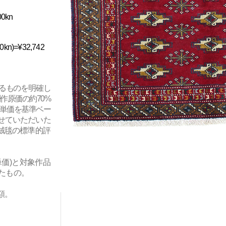
00kn
00kn)=¥32,742
なるものを明確し
作原価の約70%
単価を基準ベー
せていただいた
絨毯
の
標準的評
価)と対象作品
たもの。
価額。