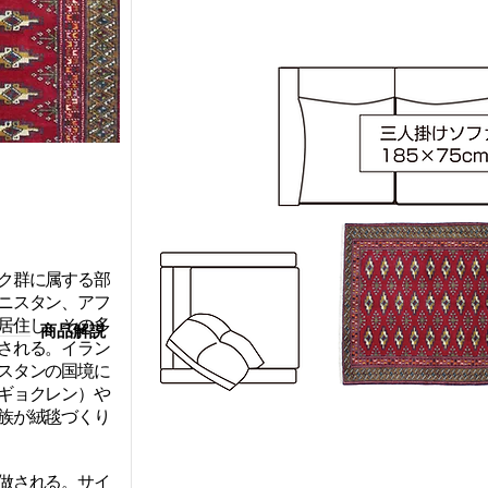
ク群に属する部
ニスタン、アフ
居住し、その多
​商品解説
される。イラン
スタンの国境に
ギョクレン）や
族が絨毯づくり
做される。サイ