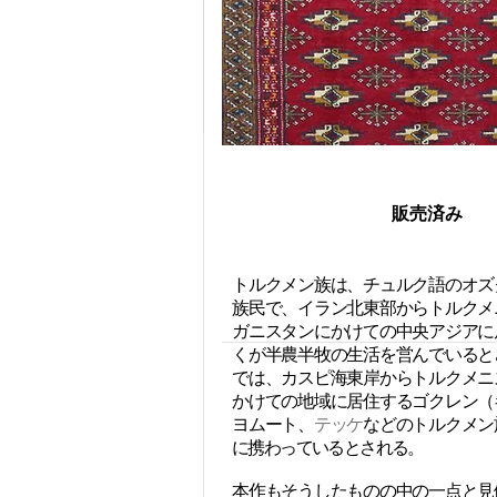
販売済み
トルクメン族は、チュルク語のオズ
族民で、イラン北東部からトルクメ
ガニスタンにかけての中央アジアに
くが半農半牧の生活を営んでいると
では、カスピ海東岸からトルクメニ
かけての地域に居住するゴクレン（
ヨムート、
テッケ
などのトルクメン
に携わっているとされる。
本作もそうしたものの中の一点と見