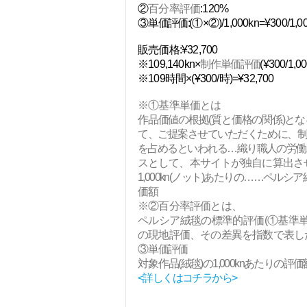
​②
百分率評価
:120%
③
単価評価:
(①×​②)/1,000kn=¥300/1,0
販売価格:¥32,700
※109,140kn×
制
作単価評価
(¥300/1,0
※109時間×(¥300/時)=¥32,700
※①基準単価とは
作品価値の根拠(質と価格の関係)と
て、ご提案させていただくために、制
を占めるといわれる…織り職人の労働
スとして、本サイトが独自に算出さ
1,000kn(ノット)あたりの……ペルシア
価額
※​②百分率評価とは、
ペルシア絨毯の標準的評価(①基準単
の現地評価、その差異を指数で表し
③
単価評価
対象
作品(絨毯)の1,000knあたりの評
<詳しくはコチラから>