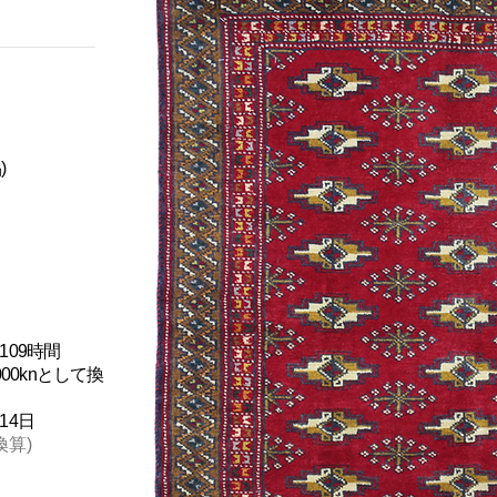
)
09時間
00knとして換
14日
換算)