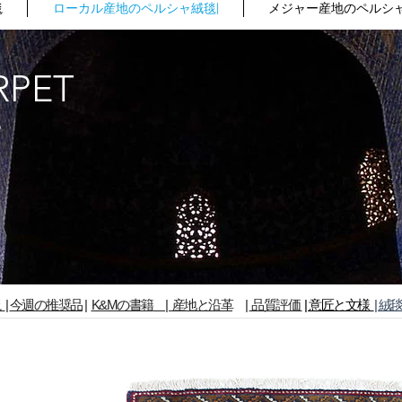
毯
ローカル産地のペルシャ絨毯|
メジャー産地のペルシャ
RPET
る
毯
|
今週の推奨品
​|
K&Mの書籍
| 産地と沿革
|
品質評価
| 意匠と文様
| 絨