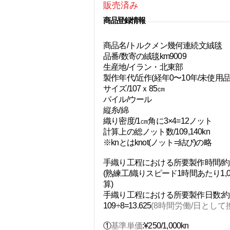
​販売済み
​商品登録情報
商品名/トルクメン幾何連続文絨毯
品番/数寄の絨毯km9009
生産地/イラン・北東部
製作年代/近作(経年0〜10年/未使用品
サイズ/107ｘ85㎝
パイル/ウール
縦糸/綿
織り密度/1㎝角に3×4=12ノット
計算上の総ノット数/109,140kn
※knとはknot(ノット=結び)の略
手織り工程における所要製作時間/約1
(熟練工/織りスピード1時間あたり1,0
算)
手織り工程における所要製作日数:約
109÷8=13.625
(8時間労働/日として
①
基準単価
:¥250/1,000kn