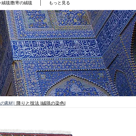
絨毯|数寄の絨毯
もっと見る
毯の素材 |
降りと技法
|絨毯の染色|