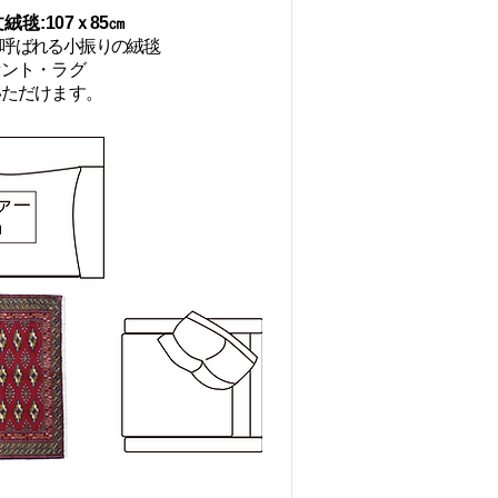
絨毯:
107ｘ85㎝
呼ばれる小振りの絨毯
セント・ラグ
いただけます。