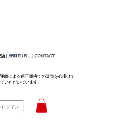
換 |
AB0UT US
|
CONTACT
正評価による適正価格での販売を心掛けて
せていただいています。
ーログイン