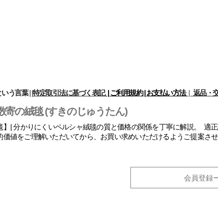
という言葉
|
|
特定取引法に基づく表記
| ご利用規約 |
お支払い方法
|
返品・交
数寄の絨毯 (すきのじゅうたん)
】| 分かりにくいペルシャ絨毯の質と価格の関係を丁寧に解説。 適
的価値をご理解いただいてから、お買い求めいただけるようご提案さ
会員登録