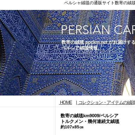
ペルシャ絨毯の通販サイト数寄の絨
PERSIAN CA
数寄の絨毯 ppckm.net がお届けす
ペルシア絨毯情報
HOME
|
コレクション・アイテムの絨
数寄の絨毯km9009/ペルシア
トルクメン・幾何連続文絨毯
約107x85㎝