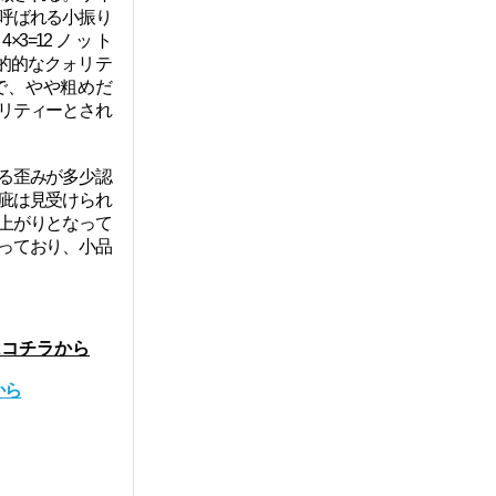
呼ばれる小振り
3=12ノット
一般的的なクォリテ
当で、やや粗めだ
リティーとされ
る歪みが多少認
疵は見受けられ
上がりとなって
っており、小品
はコチラから
から