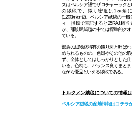
ズはペルシア語でザロチャーラクと
の絨毯で、織り密度は1㎝角に4×
(1.200kn/dm2)。ペルシア絨毯の
ィー指標で表記すると25RAJ相
が、部族民絨毯の中では標準的クオ
ている。
部族民絨毯縁特有の織り斑と呼ばれ
められるものの、色斑やその他の瑕
ず、全体としてはしっかりとした仕
いる。色柄も、バランス良くまとま
ながら優品といえる絨毯である。
トルクメン絨毯についての情報
​ペルシア絨毯の産地情報はコチラ