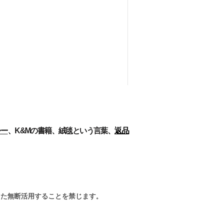
シー
、
K&Mの書籍​
、
絨毯という言葉、
返品
また無断活用することを禁じます
。