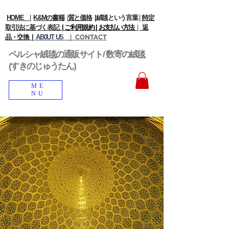
HOME
|
K&Mの書籍
|
質と価格
|
絨毯という言葉
|
|
特定
取引法に基づく表記
| ご利用規約 |
お支払い方法
|
返
品・交換 |
AB0UT US
|
CONTACT
ペルシャ絨毯の通販サイト/ 数寄の絨毯
(すきのじゅうたん)
ME
NU