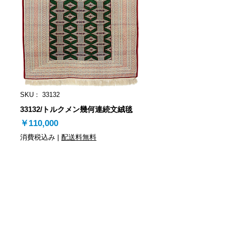
SKU： 33132
33132/トルクメン幾何連続文絨毯
価
￥110,000
格
消費税込み
|
配送料無料
注文/カートに追加
33132-39/トルクメン幾何連続文絨毯/180ｘ
140㎝/1ヶ月間返品保証対象品