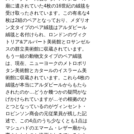
廟に遺されていた4枚の16世紀の絨毯を
受け取ったされています。この有名な4
枚は2組のペアとなっており、メダリオ
ン文タイプのペア絨毯はアルダビール
絨毯と名付けられ、ロンドンのヴィク
トリア&アルバート美術館とロサンゼル
スの群立美術館に収蔵されています。
もう一組の動物文タイプのペア絨毯
は、現在、ニューヨークのメトロポリ
タン美術館とカタールのイスラーム美
術館に収蔵されています。これら4枚の
絨毯が本当にアルダビールからもたら
されたのか…どうか幾つかの疑問がな
げかけられていますが…その根拠のひ
とつとなっているのがヴィンセント・
ロビンソン商会の元従業員が残した記
述で、​この4点のうち少なくとも1点は
マシュハドのエマーム・レザー廟から