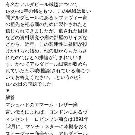
有名なアルダビール絨毯について、
1539-40年の銘をもつ、この絨毯は長い
間アルダビールにあるサファヴィー家
の祖先を祀る廟のために製作されたと
信じられてきましたが、遺された目録
などの資料研究や廟の部屋のサイズな
どから、近年、この関連性に疑問が投
げかけられ始め、他の廟からもたらさ
れたのではとの推論がうまれていま
す。かつてアルダビール絨毯が収めら
れていたと示唆(推論)されている廟につ
いてお答えください。…というのが
11/23日の問題でした
▼
解答
​マシュハドのエマーム・レザー廟
言い伝えによれば、ロンドンにあるヴ
ィンセント・ロビンソン商会は1891年
12月に、マンチェスターに本拠をおく
ズィーグラー商会から、アルダビール