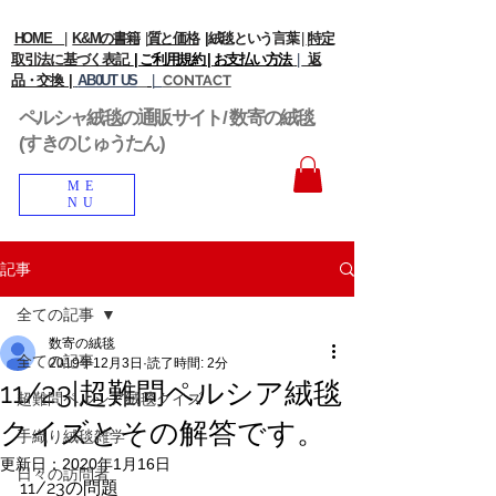
HOME
|
K&Mの書籍
|
質と価格
|
絨毯という言葉
|
|
特定
取引法に基づく表記
| ご利用規約 |
お支払い方法
|
返
品・交換 |
AB0UT US
|
CONTACT
ペルシャ絨毯の通販サイト/ 数寄の絨毯
(すきのじゅうたん)
ME
NU
記事
全ての記事
数寄の絨毯
全ての記事
2019年12月3日
読了時間: 2分
11/23|超難問ペルシア絨毯
超難問ペルシア絨毯クイズ
クイズとその解答です。
手織り絨毯雑学
更新日：
2020年1月16日
日々の訪問者
11/23の問題