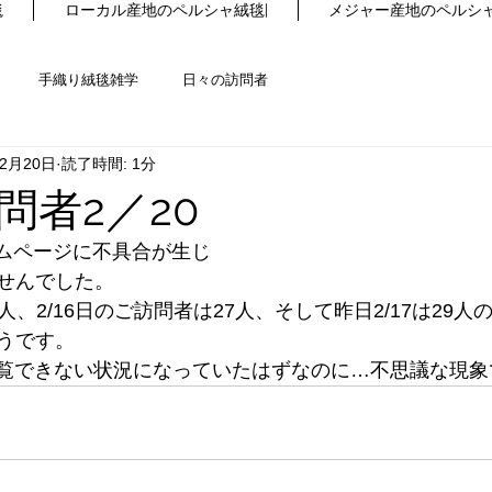
毯
ローカル産地のペルシャ絨毯|
メジャー産地のペルシャ
手織り絨毯雑学
日々の訪問者
年2月20日
読了時間: 1分
問者2／20
ホームページに不具合が生じ
せんでした。
9人、2/16日のご訪問者は27人、そして昨日2/17は29人
うです。
、閲覧できない状況になっていたはずなのに…不思議な現象