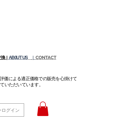
換 |
AB0UT US
|
CONTACT
正評価による適正価格での販売を心掛けて
せていただいています。
ーログイン