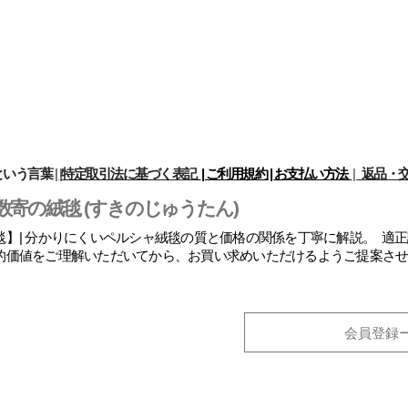
という言葉
|
|
特定取引法に基づく表記
| ご利用規約 |
お支払い方法
|
返品・交
数寄の絨毯 (すきのじゅうたん)
】| 分かりにくいペルシャ絨毯の質と価格の関係を丁寧に解説。 適
的価値をご理解いただいてから、お買い求めいただけるようご提案さ
会員登録