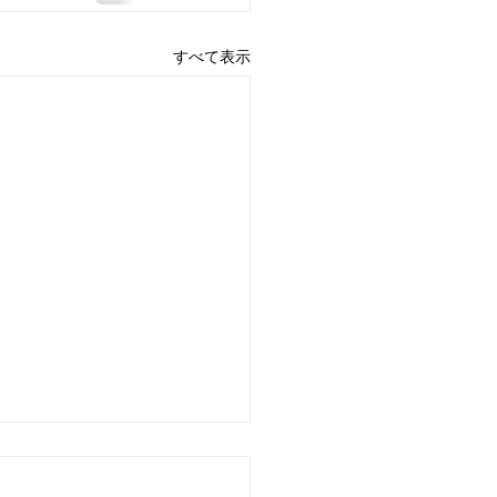
すべて表示
ーズ解説-パフラヴィー
ペルシア絨毯[7]