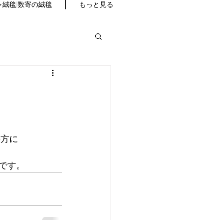
絨毯|数寄の絨毯
もっと見る
の方に
です。