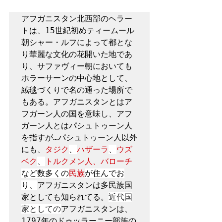
アフガニスタン北西部のヘラー
トは、15世紀初めティームール
朝シャー・ルフによって都とな
り華麗な文化の花開いた地であ
り、サファヴィー朝においても
ホラーサーンの中心地として、
絨毯づくりで名の通った場所で
もある。アフガニスタンとはア
フガーン人の国を意味し、アフ
ガーン人とはパシュトゥーン人
を指すが…パシュトゥーン人以外
にも、
タジク
、
ハザーラ
、
ウズ
ベク
、
トルクメン人、バローチ
など数多くの
民族
が住んでお
り、
アフガニスタンは
多民族国
家としても知られてる。
近代国
家としての
アフガニスタンは、
1797年のドゥッラーニー部族の