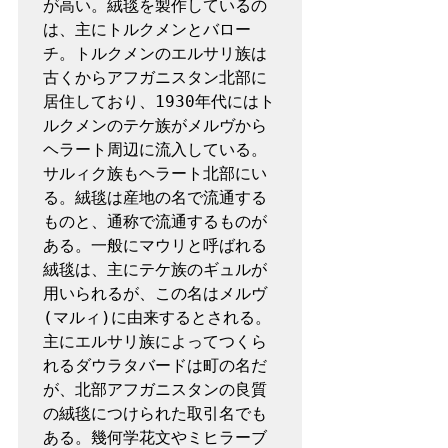
が高い。絨毯を製作しているの
は、主にトルクメンとバロー
チ。トルクメンのエルサリ族は
古くからアフガニスタン北部に
居住しており、1930年代にはト
ルクメンのテケ族がメルヴから
ヘラート周辺に流入している。
サルィク族もヘラート北部にい
る。絨毯は産地の名で流通する
ものと、通称で流通するものが
ある。一般にマウリと呼ばれる
絨毯は、主にテケ族のギュルが
用いられるが、この名はメルヴ
(マルィ)に由来するとされる。
主にエルサリ族によってつくら
れるダウラタバードは町の名だ
が、北部アフガニスタンの良質
の絨毯につけられた取引名でも
ある。幾何学花文やミヒラーブ