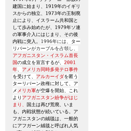
建国に始まり、1919年のイギリ
スからの独立、1973年の王制廃
止により、イスラーム共和国と
して歩み始めたが、1979年ソ連
の軍事介入にはじまり、その後
内戦に突入。
1996年には、
ター
リバーン
がカーブルを占領し、
アフガニスタン・イスラム首長
国
の成立を宣言するが、
2001
年
、
アメリカ同時多発テロ事件
を受けて、
アルカーイダ
を匿う
ターリバーン政権に対して、ア
メ
メリカ軍
が空爆を開始、これ
より
アフガニスタン紛争がはじ
まり、
国土は再び荒廃、いま
も、内戦状態が続いている。ア
フガニスタンの絨毯は、一般的
にアフガーン絨毯と呼ばれ人気