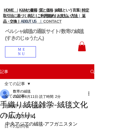
HOME
|
K&Mの書籍
|
質と価格
|
絨毯という言葉
|
|
特定
取引法に基づく表記
| ご利用規約 |
お支払い方法
|
返
品・交換 |
AB0UT US
|
CONTACT
ペルシャ絨毯の通販サイト/ 数寄の絨毯
(すきのじゅうたん)
ME
NU
記事
全ての記事
数寄の絨毯
全ての記事
2020年8月11日
読了時間: 2分
手織り絨毯雑学-絨毯文化
超難問ペルシア絨毯クイズ
の広がり4
手織り絨毯雑学
中央アジアの絨毯-アフガニスタン
日々の訪問者