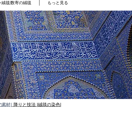
絨毯|数寄の絨毯
もっと見る
の素材 |
降りと技法
|絨毯の染色|