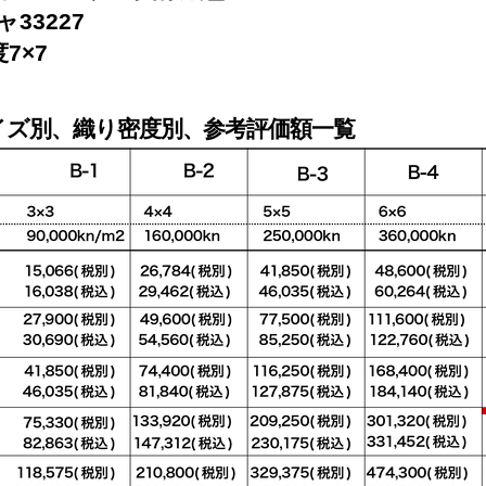
33227
7×7
イズ別、織り密度別
、
参考評価額一覧