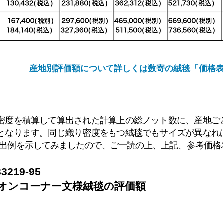
産地別評価額について詳しくは数寄の絨毯「価格
り密度を積算して算出された計算上の総ノット数に、産地ご
額となります。同じ織り密度をもつ絨毯でもサイズが異なれ
出例を示してみましたので、ご一読の上、上記、
​参考
価格
19-95
オンコーナー文様絨毯の
評価額