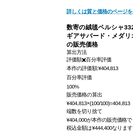
詳しくは質と価格のページを
数寄の絨毯ペルシャ332
ギアサバード・メダリ
の
販売価格
算出方法
評価額✖️百分率
​評価
本作の評価額
:
¥404,813
百分率
​評価
100%
販売価格の算出
¥404,813
×(100/100)=
404,813
​端数を切り捨て
¥404,000
が本作の販売価格で
税込金額は¥444,400なりま