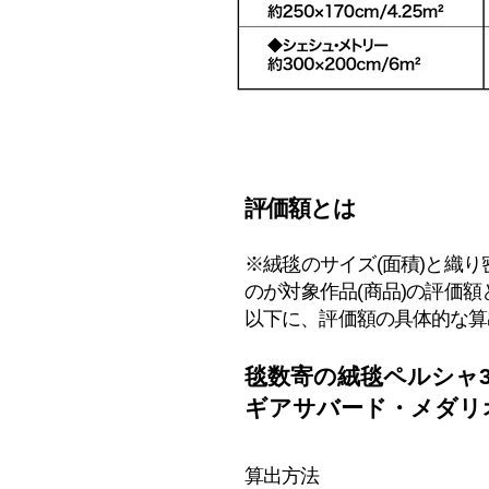
​評価額とは
※絨毯のサイズ(面積)と織
のが
対象作品(商品)の評価
以下に、評価額の具体的な算
毯数寄の絨毯ペルシャ332
ギアサバード・メダリ
算出方法