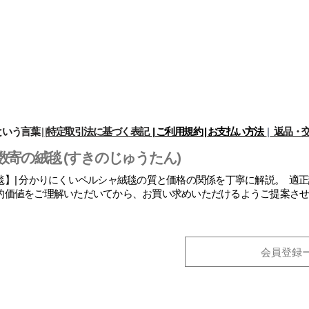
という言葉
|
|
特定取引法に基づく表記
| ご利用規約 |
お支払い方法
|
返品・交
数寄の絨毯 (すきのじゅうたん)
】| 分かりにくいペルシャ絨毯の質と価格の関係を丁寧に解説。 適
的価値をご理解いただいてから、お買い求めいただけるようご提案さ
会員登録