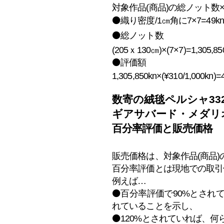
対象作
品(商品)の総ノット数
⚫️織り密度/1㎝角に7×7=49k
⚫️総ノット数
(205ｘ130㎝)×(7×7)=1,305,85
⚫️評価額
1,305,850kn×(¥310/1,000kn)=
数寄の絨毯ペルシャ332
ギアサバード・メダリ
百分率評価と
販売価格
​販売価格は、対象作品(商品
百分率評価
とは現地での取引
例えば…
⚫️百分率評価で90%とさ
れていることを示し、
⚫️120%とされていれば