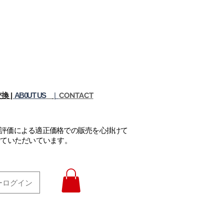
換 |
AB0UT US
|
CONTACT
正評価による適正価格での販売を心掛けて
せていただいています。
ーログイン