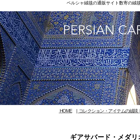
ペルシャ絨毯の通販サイト数寄の絨
PERSIAN CA
数寄の絨毯 ppckm.net がお届けす
ペルシア絨毯情報
HOME
|
コレクション・アイテムの絨毯
ギアサバード・メダ