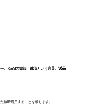
シー
、
K&Mの書籍​
、
絨毯という言葉、
返品
また無断活用することを禁じます
。