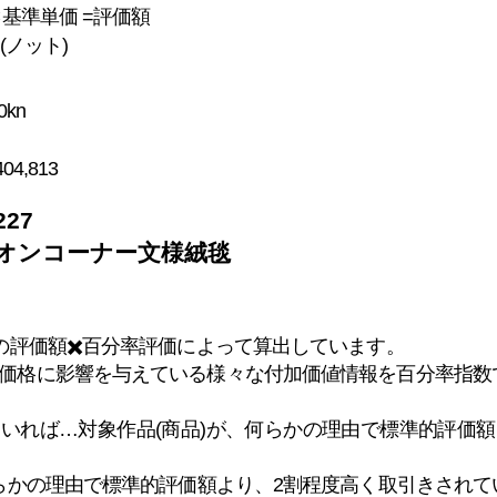
×基準単価 =評価額
n(ノット)
0kn
404,813
27
オンコーナー文様絨毯
)の評価額✖️百分率評価によって算出しています。
価格に影響を与えている様々な付加価値情報を百分率指数
れていれば…対象作品(商品)が、何らかの理由で標準的評価
、何らかの理由で標準的評価額より、2割程度高く取引きされ