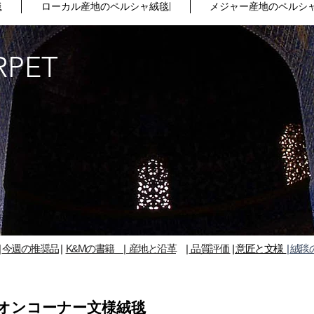
毯
ローカル産地のペルシャ絨毯|
メジャー産地のペルシャ
RPET
る
|
今週の推奨品
​|
K&Mの書籍
| 産地と沿革
|
品質評価
| 意匠と文様
| 絨毯
リオンコーナー文様絨毯