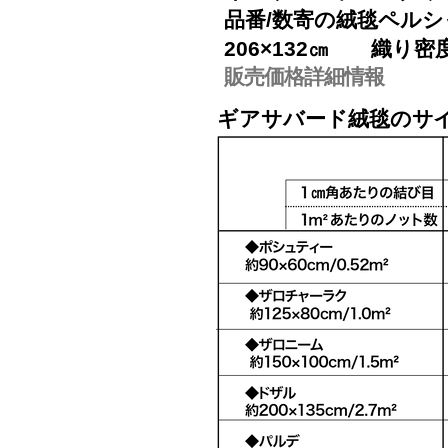
品番/数寄の絨毯ペルシャ
206×132㎝ 織り密度
販売価格詳細情報
ギアサバード絨毯
の
サ