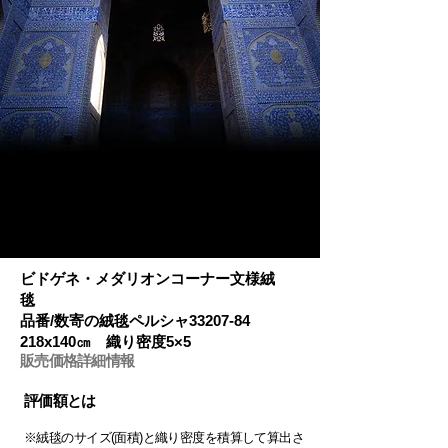
ビドゲネ・メダリオンコーナー文様絨
毯
品番/数寄の絨毯ペルシャ33207-84
218x140㎝ 織り密度5×5
販売価格詳細情報
​評価額とは
※絨毯のサイズ(面積)と織り密度を積算して算出さ