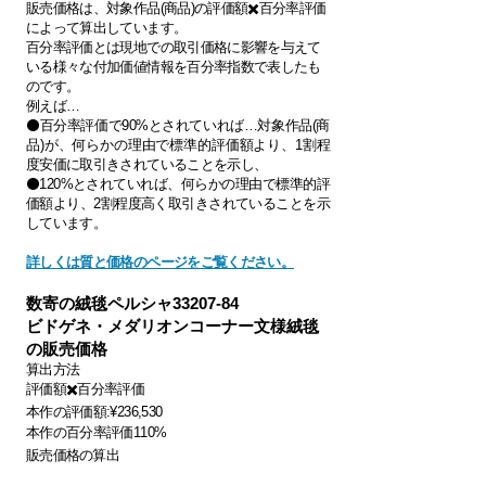
​販売価格は、対象作品(商品)の評価額✖️百分率評価
によって算出しています。
百分率評価
とは現地での取引価格に影響を与えて
いる様々な付加価値情報を百分率指数で表したも
のです
。
例えば…
⚫️百分率評価で90%とされていれば…対象作品(商
品)が、何らかの理由で標準的評価額より、1割程
度安価に取引きされていることを示し、
⚫️120%とされていれば、何らかの理由で標準的評
価額より、2割程度高く取引きされていることを示
しています。
詳しくは質と価格のページをご覧ください。
数寄の絨毯ペルシャ33207-84
ビドゲネ・メダリオンコーナー文様絨毯
の
販売価格
算出方法
評価額✖️百分率
​評価
本作の評価額
:
¥236,530
本作の百分率評価110%
販売価格の算出
¥236,530
×(110
/1
00)=
¥260,183