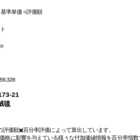
×基準単価 =評価額
ット
kn
59,328
3-21
絨毯
)の評価額✖️百分率評価によって算出しています。
価格に影響を与えている様々な付加価値情報を百分率指数