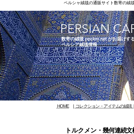
ペルシャ絨毯の通販サイト数寄の絨
PERSIAN CA
数寄の絨毯 ppckm.net がお届けす
ペルシア絨毯情報
HOME
|
コレクション・アイテムの絨毯
トルクメン・幾何連続文