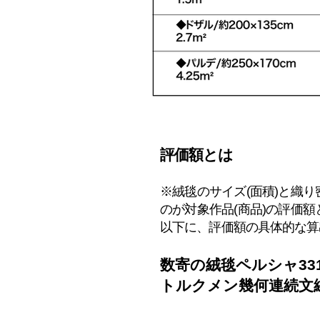
​評価額とは
※絨毯のサイズ(面積)と織
のが
対象作品(商品)の評価
以下に、評価額の具体的な算
数寄の絨毯ペルシャ3317
トルクメン幾何連続文