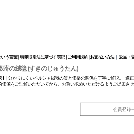
という言葉
|
|
特定取引法に基づく表記
| ご利用規約 |
お支払い方法
|
返品・交
数寄の絨毯 (すきのじゅうたん)
】| 分かりにくいペルシャ絨毯の質と価格の関係を丁寧に解説。 適
的価値をご理解いただいてから、お買い求めいただけるようご提案さ
会員登録