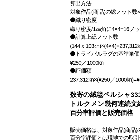
算出方法
対象作
品(商品)の総ノット数
⚫️織り密度
織り密度/1㎝角に4×4=16ノ
⚫️計算上総ノット数
(144ｘ103㎝)×(4×4)=237,312
⚫️トライバルラグの基準単価
¥250／1000kn
⚫️評価額
237,312kn
×
(
¥250／1000kn)=¥
数寄の絨毯ペルシャ3317
トルクメン幾何連続文
百分率評価と
販売価格
​販売価格は、対象作品(商品
百分率評価
とは現地での取引