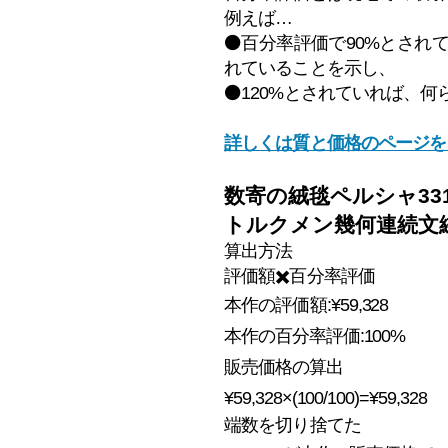
例えば…
⚫️百分率評価で90%とさ
れていることを示し、
⚫️120%とされていれば
詳しくは質と価格のページを
数寄の絨毯ペルシャ3317
トルクメン幾何連続文
算出方法
評価額✖️百分率
​評価
本作の評価額
:
¥59,328
本作の百分率評価:100%
販売価格の算出
¥59,328×(100/100)=¥59,328
​端数を切り捨てた