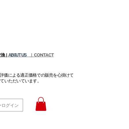
換 |
AB0UT US
|
CONTACT
正評価による適正価格での販売を心掛けて
せていただいています。
ーログイン