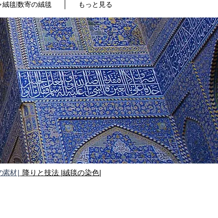
絨毯|数寄の絨毯
もっと見る
の素材 |
降りと技法
|絨毯の染色|