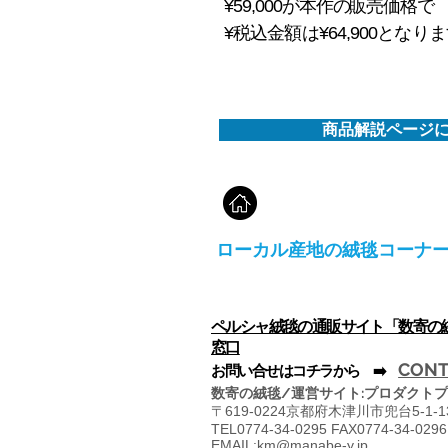
¥59,000が本作の販売価格で
¥税込金額は¥64,900となり
商品解説ページ
ローカル産地の絨毯コーナ
ペルシャ絨毯の通販サイト「数寄の
窓口
CONT
​お問い合せはコチラから ➡️
数寄の絨毯/運営サイト:プロダクトプ
〒
619-0224京都府木津川市兜台5-1-
TEL0774-34-0295 FAX0774-34-0296
EMAIL:
km@manabe-y.jp