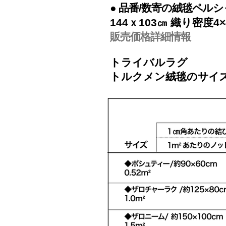
●
品番/数寄の絨毯ペルシャ3
144ｘ103㎝ 織り密度4×
販売価格詳細情報
トライバルラグ
トルクメン絨毯の
サイ