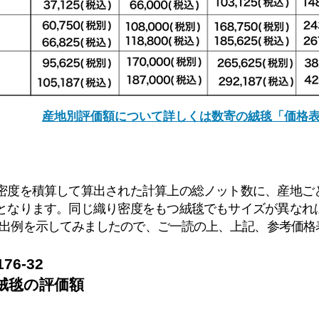
産地別評価額について詳しくは数寄の絨毯「価格
り密度を積算して算出された計算上の総ノット数に、産地ご
額となります。同じ織り密度をもつ絨毯でもサイズが異なれ
出例を示してみましたので、ご一読の上、上記、
​参考
価格
6-32
絨毯
の
評価額