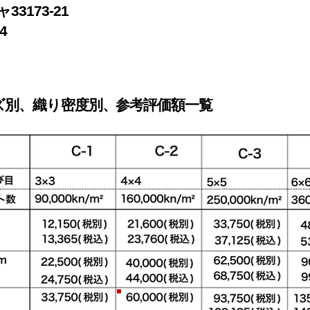
3173-21
4
ズ別、織り密度別
、
参考評価額一覧