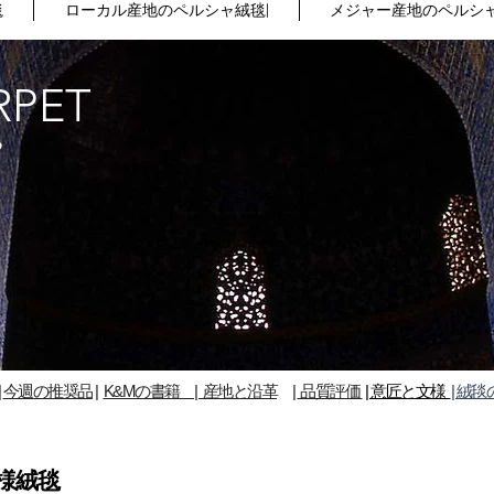
毯
ローカル産地のペルシャ絨毯|
メジャー産地のペルシャ
RPET
る
|
今週の推奨品
​|
K&Mの書籍
| 産地と沿革
|
品質評価
| 意匠と文様
| 絨毯
様絨毯