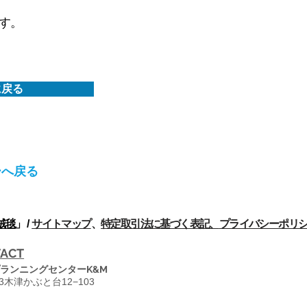
ます。
に戻る
ーへ戻る
絨毯
」 /
サイトマップ
、
特定取引法に基づく表記、
プライバシーポリ
ACT
ランニングセンターK&M
13木津かぶと台12−103