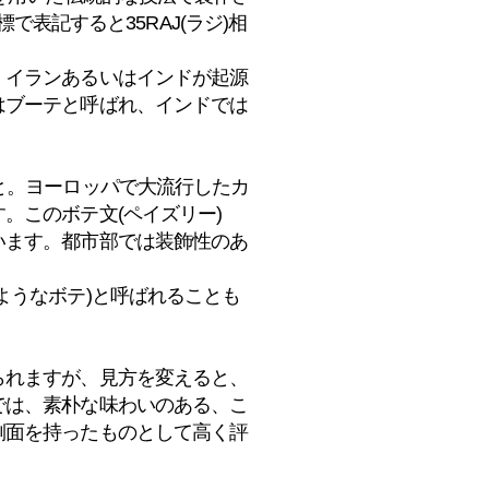
で表記すると35RAJ(ラジ)相
。イランあるいはインドが起源
はブーテと呼ばれ、インドでは
と。ヨーロッパで大流行したカ
。このボテ文(ペイズリー)
います。都市部では装飾性のあ
ようなボテ)と呼ばれることも
られますが、見方を変えると、
では、素朴な味わいのある、こ
側面を持ったものとして高く評