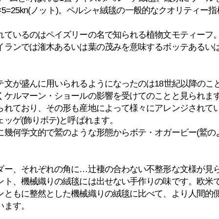
5=25kn(ノット)。ペルシャ絨毯の一般的なクオリティー指標
れているのはペイズリーの名で知られる植物文モティーフ
イランでは潅木あるいは葉の茂みを意味するボッテあるい
。
テ文が盛んに用いられるようになったのは18世紀以降のこ
くケルマーン・ショールの影響を受けてのことと見られます
られており、その形も産地によって様々にアレンジされて
ッゲ(飾りボテ)と呼ばれます。
に幾何学文的で鷲のような形態からボテ・オガービー(鷲の
ダー、それぞれの角に…辻褄の合わない不整形な文様が見
ント、機械織りの絨毯には出せない手作りの味です。欧米
ンともに整然とした機械織りの絨毯に比べて、より人間的
います。