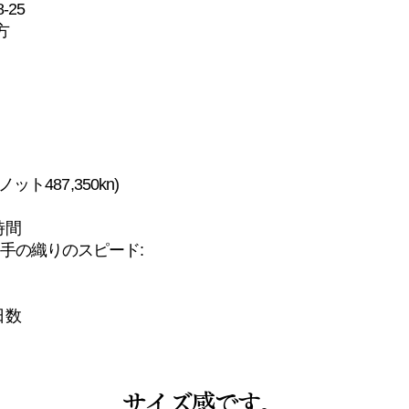
-25
方
ト487,350kn)
略
時間
手の織りのスピード:
日数
サイズ感です。