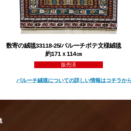
数寄の絨毯33118-25/バルーチボテ文様絨毯
約171ｘ114㎝
販売済
バルーチ絨毯についての詳しい情報はコチラか
毯