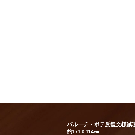
バルーチ・ボテ反復文様絨
約171ｘ114㎝