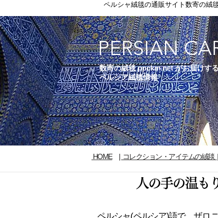
ペルシャ絨毯の通販サイト数寄の絨
PERSIAN CA
数寄の絨毯 ppckm.net がお届けす
ペルシア絨毯情報
HOME
|
コレクション・アイテムの絨毯
人の手の温も
ペルシャ(ペルシア)語で、ザロ