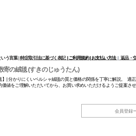
という言葉
|
|
特定取引法に基づく表記
| ご利用規約 |
お支払い方法
|
返品・交
数寄の絨毯 (すきのじゅうたん)
】| 分かりにくいペルシャ絨毯の質と価格の関係を丁寧に解説。 適
的価値をご理解いただいてから、お買い求めいただけるようご提案さ
会員登録