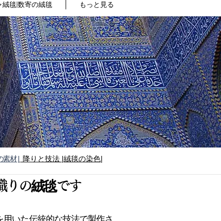
絨毯|数寄の絨毯
もっと見る
の素材 |
降りと技法
|絨毯の染色|
織りの絨毯です
を用いた伝統的な技法で製作さ