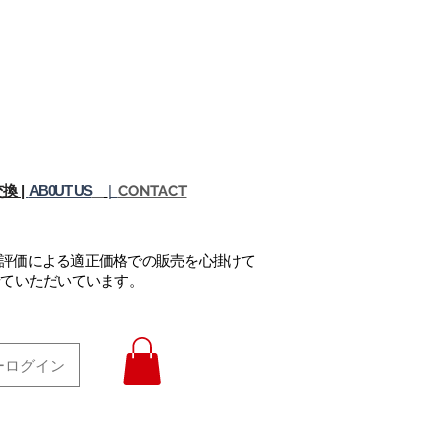
換 |
AB0UT US
|
CONTACT
正評価による適正価格での販売を心掛けて
せていただいています。
ーログイン