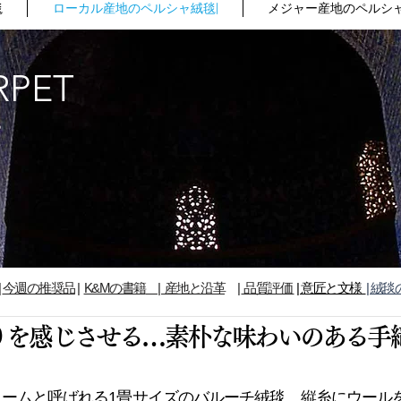
毯
ローカル産地のペルシャ絨毯|
メジャー産地のペルシャ
RPET
る
|
今週の推奨品
​|
K&Mの書籍
| 産地と沿革
|
品質評価
| 意匠と文様
| 絨毯
りを感じさせる…素朴な味わいのある手
ニームと呼ばれる1畳サイズのバルーチ絨毯。縦糸にウール