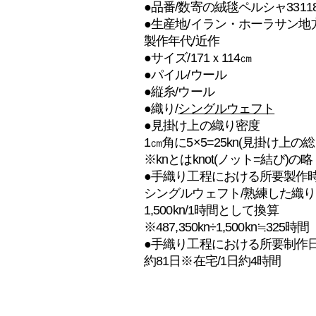
●
品番/数寄の絨毯ペルシャ33118
●
生産地/イラン・ホーラサン地
製作年代/近作
●
サイズ/171ｘ114㎝
●
パイル/ウール
●
縦糸/ウール
●織り/
シングルウェフト
●見掛け上の織り密度
1㎝角に5×5=25kn
(見掛け上の総ノッ
※knとはknot(ノット=結び)の
●手織り工程における所要製作
シングルウェフト/熟練した織り
1,500kn/1時間として換算
※487,350kn÷1,500kn≒325時間
●手織り工程における所要制作
約81日※在宅/1日約4時間