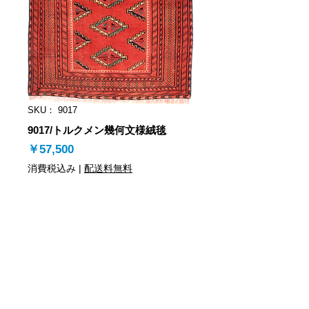
SKU： 9017
9017/トルクメン幾何文様絨毯
価
￥57,500
格
消費税込み
|
配送料無料
在庫なし
9017/トルクメン幾何文様絨毯/82×64㎝
商品の登録情報
商品名/トルクメン幾何反復文絨毯