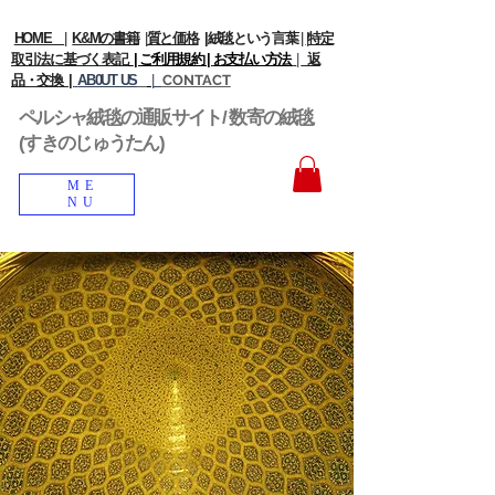
HOME
|
K&Mの書籍
|
質と価格
|
絨毯という言葉
|
|
特定
取引法に基づく表記
| ご利用規約 |
お支払い方法
|
返
品・交換 |
AB0UT US
|
CONTACT
ペルシャ絨毯の通販サイト/ 数寄の絨毯
(すきのじゅうたん)
ME
NU