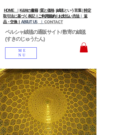
HOME
|
K&Mの書籍
|
質と価格
|
絨毯という言葉
|
|
特定
取引法に基づく表記
| ご利用規約 |
お支払い方法
|
返
品・交換 |
AB0UT US
|
CONTACT
ペルシャ絨毯の通販サイト/ 数寄の絨毯
(すきのじゅうたん)
ME
NU