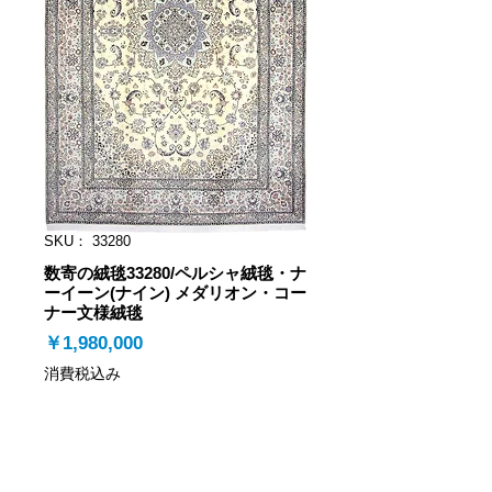
SKU： 33280
数寄の絨毯33280/ペルシャ絨毯・ナ
ーイーン(ナイン) メダリオン・コー
ナー文様絨毯
価
￥1,980,000
格
消費税込み
注文/カートに追加
数寄の絨毯33280/ナーイーン(ナイン) メダ