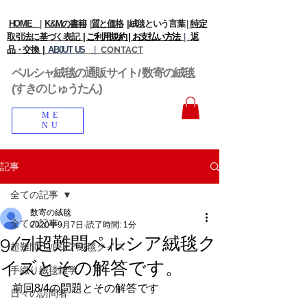
HOME
|
K&Mの書籍
|
質と価格
|
絨毯という言葉
|
|
特定
取引法に基づく表記
| ご利用規約 |
お支払い方法
|
返
品・交換 |
AB0UT US
|
CONTACT
ペルシャ絨毯の通販サイト/ 数寄の絨毯
(すきのじゅうたん)
ME
NU
記事
全ての記事
数寄の絨毯
全ての記事
2020年9月7日
読了時間: 1分
9/7|超難問ペルシア絨毯ク
超難問ペルシア絨毯クイズ
イズとその解答です。
手織り絨毯雑学
前回8/4の問題とその解答です
日々の訪問者