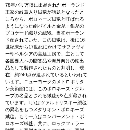
78年パリ万博に出品されたポーランド
王家の紋章入り絨毯が話題となったと
ころから、ポロネーズ絨毯と呼ばれる
ようになった絹パイルと金糸・銀糸の
ブロケード織りの絨毯。当初ポーラン
ド産されていた、この絨毯は、後に16
世紀末から17世紀にかけてサファヴィ
ー朝ペルシアの宮廷工房で、主として
各国要人への贈答品や海外向けの輸出
品として製作されたものと判明し、現
在、約240点が遺されているといわれて
います。ニューヨークのメトロポリタ
ン美術館には、このポロネーズ・グル
ープの名品とされる絨毯が2点所蔵され
ています。1点はツァルトリスキー絨毯
の異名をもつメダリオン・ポロネーズ
絨毯。もう一点はコンパーメント・ポ
ロネーズ絨毯。共に、ロックフェラー