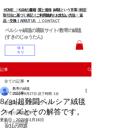
HOME
|
K&Mの書籍
|
質と価格
|
絨毯という言葉
|
|
特定
取引法に基づく表記
| ご利用規約 |
お支払い方法
|
返
品・交換 |
AB0UT US
|
CONTACT
ペルシャ絨毯の通販サイト/ 数寄の絨毯
(すきのじゅうたん)
ME
NU
記事
全ての記事
数寄の絨毯
全ての記事
2019年9月27日
読了時間: 1分
8/31|超難問ペルシア絨毯
超難問ペルシア絨毯クイズ
クイズとその解答です。
手織り絨毯雑学
更新日：
2020年1月16日
日々の訪問者
8/31の問題