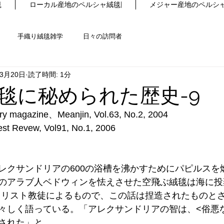
毯
ローカル産地のペルシャ絨毯|
メジャー産地のペルシャ
手織り絨毯雑学
日々の訪問者
年3月20日
読了時間: 1分
毯に秘められた歴史-9
ary magazine、Meanjin, Vol.63, No.2, 2004
t Revew, Vol91, No.1, 2006
レクサンドリアの600の浴槽を沸かすためにパピルスを
のアラブ人ベドウィンを怯えさせた空飛ぶ絨毯は海に投
キリスト教徒によるもので、この話は捏造されたものとさ
々しく語っている。「アレクサンドリアの智は、<俗悪
された」と。