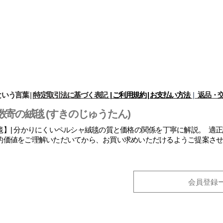
という言葉
|
|
特定取引法に基づく表記
| ご利用規約 |
お支払い方法
|
返品・交
数寄の絨毯 (すきのじゅうたん)
】| 分かりにくいペルシャ絨毯の質と価格の関係を丁寧に解説。 適
的価値をご理解いただいてから、お買い求めいただけるようご提案さ
会員登録