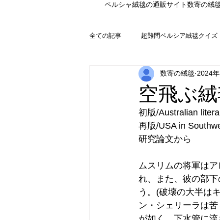
ペルシャ絨毯の通販サイト数寄の絨
全ての記事
超難問ペルシア絨毯クイズ
数寄の絨毯
2024
空飛ぶ絨
初版/Australian liter
再版/USA in Southwes
研究論文から
ムスリムの将軍はア
れ、また、彼の部下
う。(破壊の大半は
ン・シェリーラは苦
が如く、下水管に流