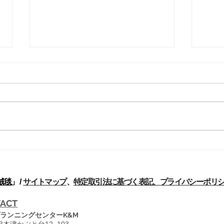
シリーズ解説-パフラヴィー
シリ
期のペルシア絨毯[8]
期の
輸出 20世紀の初期においては絨
労働
毯輸出のデータは、まったく信頼
んど
性がない。アニリンを使用した染
よく
め糸が用いられた絨毯にのみ関税
であ
がかけられていたため、関税手続
し、
きの管理は、輸出の申告価格の調
た絨
べが成されていなかった。もとは
産業
といえば1927年6月のドイツの輸
村地
絨毯
」 /
サイトマップ
、
特定取引法に基づく表記、
プライバシーポリ
入税減額の後、安価な中級絨毯...
(ILO
ACT
ランニングセンターK&M