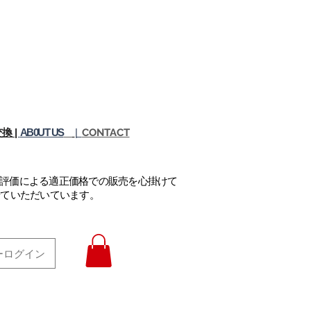
換 |
AB0UT US
|
CONTACT
正評価による適正価格での販売を心掛けて
せていただいています。
ーログイン