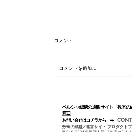
赤い絨毯の謎
コメント
絨毯と云えば、赤い絨毯を連想す
る人が多く、貴人の歩く通路に丁
重なもてなしのため赤い絨毯が敷
コメントを追加…
かれ、このことが絨毯そのものの
象徴とまで化している観がありま
す。では何故絨毯は赤だったの
か、そのひとつの回答に、ギリシ
ア悲劇の中にその源泉を求めるも
のがあります。 ● ...
ペルシャ絨毯の通販サイト「数寄の
窓口
CONT
​お問い合せはコチラから ➡️
数寄の絨毯/運営サイト:プロダクトプ