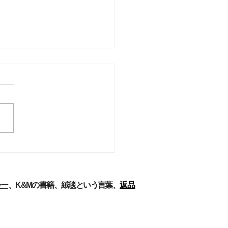
ーズ解説-パフラヴィー
ペルシア絨毯[7]
力と労働条件 織りは、ほと
まったく女性の職業といって
、主に若い女性のためのもの
る。男性は、原材料を購入
経糸を準備し、そして完成し
毯を売る。女性労働者は絨毯
の全雇用の67.5％に上り、農
区だけだと75％以上である
シー
、
K&Mの書籍​
、
絨毯という言葉、
返品
.1973)。ケルマーン...