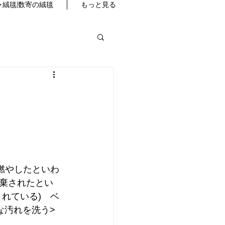
絨毯|数寄の絨毯
もっと見る
燃やしたといわ
棄されたとい
れている)　ベ
な汚れを洗う>