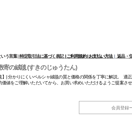
という言葉
|
|
特定取引法に基づく表記
| ご利用規約 |
お支払い方法
|
返品・交
数寄の絨毯 (すきのじゅうたん)
】| 分かりにくいペルシャ絨毯の質と価格の関係を丁寧に解説。 適
的価値をご理解いただいてから、お買い求めいただけるようご提案さ
会員登録