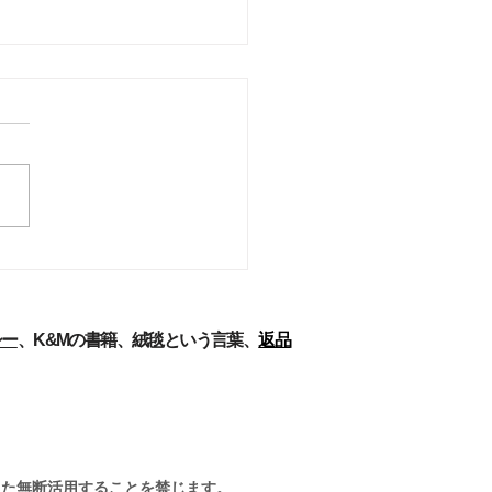
ーズ解説-パフラヴィー
ペルシア絨毯[7]
力と労働条件 織りは、ほと
まったく女性の職業といって
、主に若い女性のためのもの
る。男性は、原材料を購入
経糸を準備し、そして完成し
毯を売る。女性労働者は絨毯
の全雇用の67.5％に上り、農
区だけだと75％以上である
シー
、
K&Mの書籍​
、
絨毯という言葉、
返品
.1973)。ケルマーン...
また無断活用することを禁じます
。