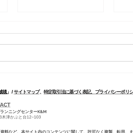
シリーズ解説-パフラヴィー
シリ
期のペルシア絨毯[8]
期の
輸出 20世紀の初期においては絨
労働
毯輸出のデータは、まったく信頼
んど
性がない。アニリンを使用した染
よく
め糸が用いられた絨毯にのみ関税
であ
がかけられていたため、関税手続
し、
きの管理は、輸出の申告価格の調
た絨
べが成されていなかった。もとは
産業
といえば1927年6月のドイツの輸
村地
絨毯
」 /
サイトマップ
、
特定取引法に基づく表記、
プライバシーポリ
入税減額の後、安価な中級絨毯...
(ILO
ACT
ランニングセンターK&M
13木津かぶと台12−103
・資料など、本サイト内のコンテンツに関して、許可なく複製、転用、