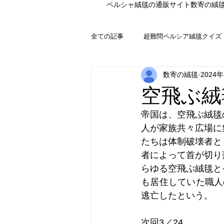
ペルシャ絨毯の通販サイト数寄の絨
全ての記事
超難問ペルシア絨毯クイズ
数寄の絨毯
2024
空飛ぶ絨
帝国は、空飛ぶ絨毯
人が家族共々広場に
たちは体制破壊者と
者によって首が切り
らゆる空飛ぶ絨毯と
も居住していた職人
逃亡したという。
次回3／24