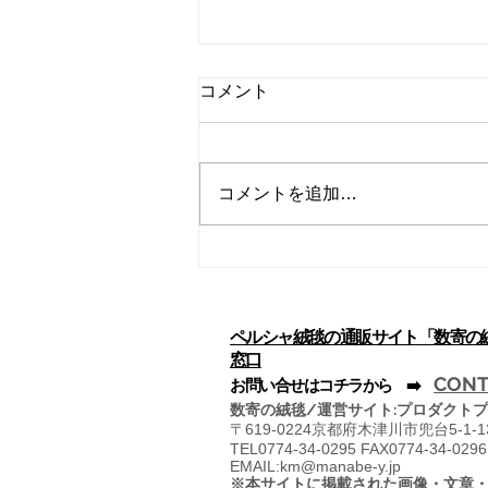
赤い絨毯の謎
コメント
絨毯と云えば、赤い絨毯を連想す
る人が多く、貴人の歩く通路に丁
重なもてなしのため赤い絨毯が敷
コメントを追加…
かれ、このことが絨毯そのものの
象徴とまで化している観がありま
す。では何故絨毯は赤だったの
か、そのひとつの回答に、ギリシ
ア悲劇の中にその源泉を求めるも
のがあります。 ● ...
ペルシャ絨毯の通販サイト「数寄の
窓口
CONT
​お問い合せはコチラから ➡️
数寄の絨毯/運営サイト:プロダクトプ
〒
619-0224京都府木津川市兜台5-1-
TEL0774-34-0295 FAX0774-34-0296
EMAIL:
km@manabe-y.jp
※本サイトに掲載された画像・文章