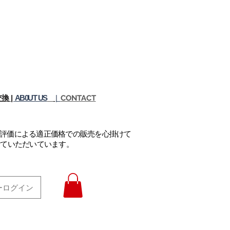
換 |
AB0UT US
|
CONTACT
正評価による適正価格での販売を心掛けて
せていただいています。
ーログイン