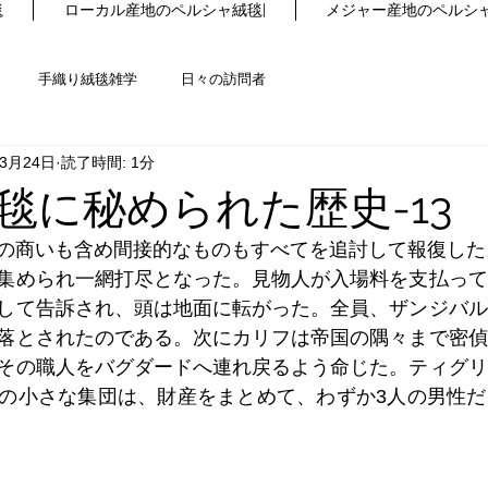
毯
ローカル産地のペルシャ絨毯|
メジャー産地のペルシャ
手織り絨毯雑学
日々の訪問者
年3月24日
読了時間: 1分
毯に秘められた歴史-13
の商いも含め間接的なものもすべてを追討して報復した
集められ一網打尽となった。見物人が入場料を支払って
して告訴され、頭は地面に転がった。全員、ザンジバル
落とされたのである。次にカリフは帝国の隅々まで密偵
その職人をバグダードへ連れ戻るよう命じた。ティグリ
の小さな集団は、財産をまとめて、わずか3人の男性だ