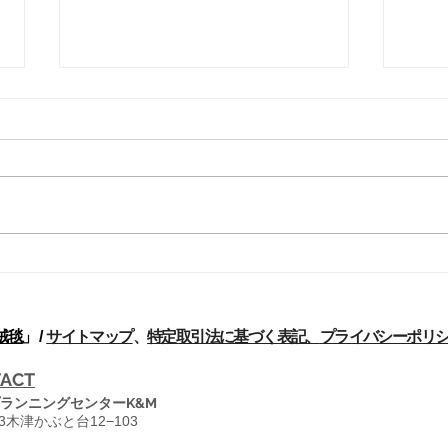
シリーズ解説-パフラヴィー
シリ
期のペルシア絨毯[8]
期の
輸出 20世紀の初期においては絨
労働
毯輸出のデータは、まったく信頼
んど
性がない。アニリンを使用した染
よく
め糸が用いられた絨毯にのみ関税
であ
がかけられていたため、関税手続
し、
きの管理は、輸出の申告価格の調
た絨
べが成されていなかった。もとは
産業
といえば1927年6月のドイツの輸
村地
絨毯
」 /
サイトマップ
、
特定取引法に基づく表記、
プライバシーポリ
入税減額の後、安価な中級絨毯...
(ILO
ACT
ランニングセンターK&M
13木津かぶと台12−103