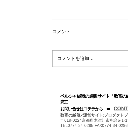
赤い絨毯の謎
コメント
絨毯と云えば、赤い絨毯を連想す
る人が多く、貴人の歩く通路に丁
重なもてなしのため赤い絨毯が敷
コメントを追加…
かれ、このことが絨毯そのものの
象徴とまで化している観がありま
す。では何故絨毯は赤だったの
か、そのひとつの回答に、ギリシ
ア悲劇の中にその源泉を求めるも
のがあります。 ● ...
ペルシャ絨毯の通販サイト「数寄の
窓口
CONT
​お問い合せはコチラから ➡️
数寄の絨毯/運営サイト:プロダクトプ
〒
619-0224京都府木津川市兜台5-1-
TEL0774-34-0295 FAX0774-34-0296