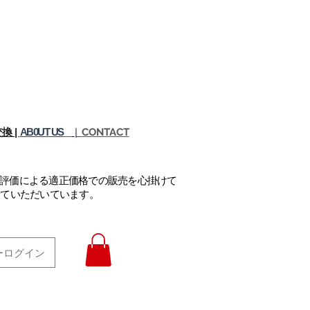
換 |
AB0UT US
|
CONTACT
正評価による適正価格での販売を心掛けて
せていただいています。
ーログイン