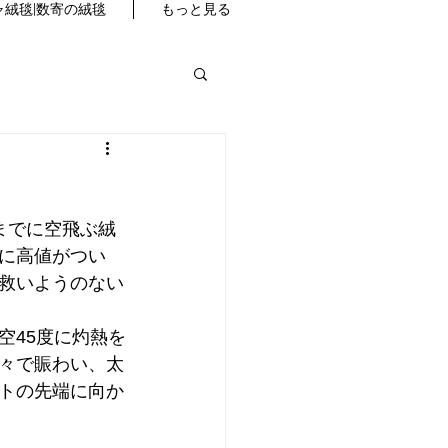
絨毯|数寄の絨毯
もっと見る
までに空飛ぶ絨
に高値がつい
救いようのない
空45度に灼熱を
々で賑わい、太
トの先端に向か