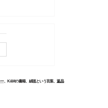
ーズ解説-パフラヴィー
ペルシア絨毯[7]
力と労働条件 織りは、ほと
まったく女性の職業といって
、主に若い女性のためのもの
る。男性は、原材料を購入
経糸を準備し、そして完成し
毯を売る。女性労働者は絨毯
の全雇用の67.5％に上り、農
区だけだと75％以上である
シー
、
K&Mの書籍​
、
絨毯という言葉、
返品
.1973)。ケルマーン...