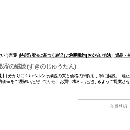
という言葉
|
|
特定取引法に基づく表記
| ご利用規約 |
お支払い方法
|
返品・交
数寄の絨毯 (すきのじゅうたん)
】| 分かりにくいペルシャ絨毯の質と価格の関係を丁寧に解説。 適
的価値をご理解いただいてから、お買い求めいただけるようご提案さ
会員登録