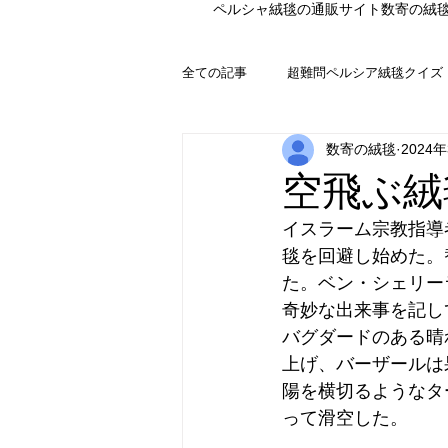
ペルシャ絨毯の通販サイト数寄の絨
全ての記事
超難問ペルシア絨毯クイズ
数寄の絨毯
2024
空飛ぶ絨
イスラーム宗教指導
毯を回避し始めた。
た。ベン・シェリー
奇妙な出来事を記し
バグダードのある晴
上げ、バーザールは
陽を横切るようなタ
って滑空した。