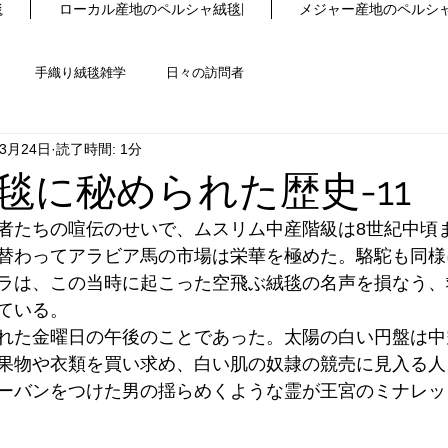
毯
ローカル産地のペルシャ絨毯|
メジャー産地のペルシャ
手織り絨毯雑学
日々の訪問者
年3月24日
読了時間: 1分
毯に秘められた歴史-11
者たちの喧伝のせいで、ムスリム中産階級は8世紀中頃
替わってアラビア馬の市場は栄華を極めた。駱駝も同様
ラは、この当時に起こった空飛ぶ絨毯の名声を損なう、
ている。
れた金曜日の午後のことであった。太陽の白い円盤は中
果物や衣類を買い求め、白い肌の奴隷の競売に見入る人
ーバンをつけた男の揺らめくような霊が王宮のミナレッ