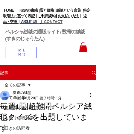
HOME
|
K&Mの書籍
|
質と価格
|
絨毯という言葉
|
|
特定
取引法に基づく表記
| ご利用規約 |
お支払い方法
|
返
品・交換 |
AB0UT US
|
CONTACT
ペルシャ絨毯の通販サイト/ 数寄の絨毯
(すきのじゅうたん)
ME
NU
記事
全ての記事
数寄の絨毯
全ての記事
2019年8月20日
読了時間: 1分
毎週1題|超難問ペルシア絨
超難問ペルシア絨毯クイズ
毯クイズを出題していま
手織り絨毯雑学
す。
日々の訪問者