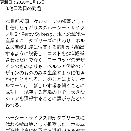
更新日：
2020年1月16日
8/5日曜日の問題
20世紀初頭、ケルマーンの領事として
赴任したイギリスのパーシー・サイク
ス卿Sir Percy Sykesは、現地の絨毯生
産業者に、タブリーズに代わり、ホル
ムズ海峡北岸に位置する港町から輸出
するように説得し、コストを50%軽減
させただけでなく、ヨーロッパのデザ
インのものよりも、ペルシア伝統のデ
ザインのもののみを生産すように働き
かけたとされる。このことにより、ケ
ルマーンは、新しい市場を開くことに
成功し、現存する市場の中で、大きな
シェアを獲得することに繋がったとい
われる。
パーシー・サイクス卿がタブリーズに
代わる輸出地として推奨した、ホルム
ズ海峡北岸に位置する港町がある都市