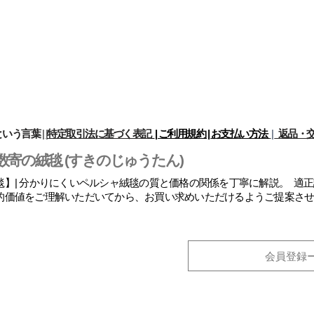
という言葉
|
|
特定取引法に基づく表記
| ご利用規約 |
お支払い方法
|
返品・交
数寄の絨毯 (すきのじゅうたん)
】| 分かりにくいペルシャ絨毯の質と価格の関係を丁寧に解説。 適
的価値をご理解いただいてから、お買い求めいただけるようご提案さ
会員登録