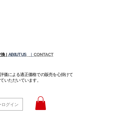
換 |
AB0UT US
|
CONTACT
正評価による適正価格での販売を心掛けて
せていただいています。
ーログイン