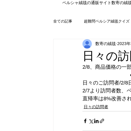
ペルシャ絨毯の通販サイト数寄の絨
全ての記事
超難問ペルシア絨毯クイズ
数寄の絨毯
2023
日々の訪
2/8、商品価格の一
　　　　　　　　　
日々のご訪問者/2/
2/7より訪問者数
直帰率は8%改善さ
日々の訪問者