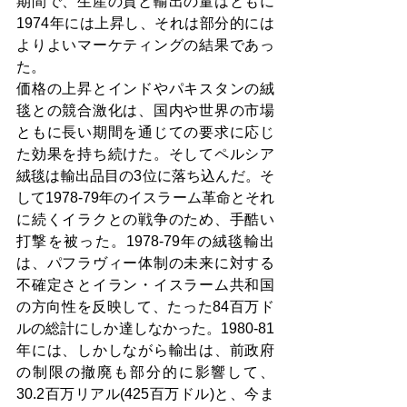
期間で、生産の質と輸出の量はともに
1974年には上昇し、それは部分的には
よりよいマーケティングの結果であっ
た。
価格の上昇とインドやパキスタンの絨
毯との競合激化は、国内や世界の市場
ともに長い期間を通じての要求に応じ
た効果を持ち続けた。そしてペルシア
絨毯は輸出品目の3位に落ち込んだ。そ
して1978-79年のイスラーム革命とそれ
に続くイラクとの戦争のため、手酷い
打撃を被った。1978-79年の絨毯輸出
は、パフラヴィー体制の未来に対する
不確定さとイラン・イスラーム共和国
の方向性を反映して、たった84百万ド
ルの総計にしか達しなかった。1980-81
年には、しかしながら輸出は、前政府
の制限の撤廃も部分的に影響して、
30.2百万リアル(425百万ドル)と、今ま