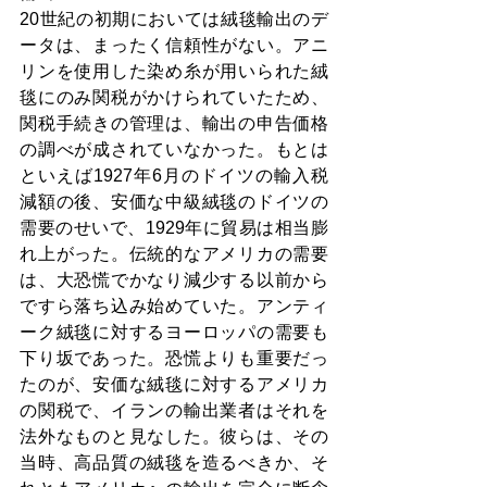
20世紀の初期においては絨毯輸出のデ
ータは、まったく信頼性がない。アニ
リンを使用した染め糸が用いられた絨
毯にのみ関税がかけられていたため、
関税手続きの管理は、輸出の申告価格
の調べが成されていなかった。もとは
といえば1927年6月のドイツの輸入税
減額の後、安価な中級絨毯のドイツの
需要のせいで、1929年に貿易は相当膨
れ上がった。伝統的なアメリカの需要
は、大恐慌でかなり減少する以前から
ですら落ち込み始めていた。アンティ
ーク絨毯に対するヨーロッパの需要も
下り坂であった。恐慌よりも重要だっ
たのが、安価な絨毯に対するアメリカ
の関税で、イランの輸出業者はそれを
法外なものと見なした。彼らは、その
当時、高品質の絨毯を造るべきか、そ