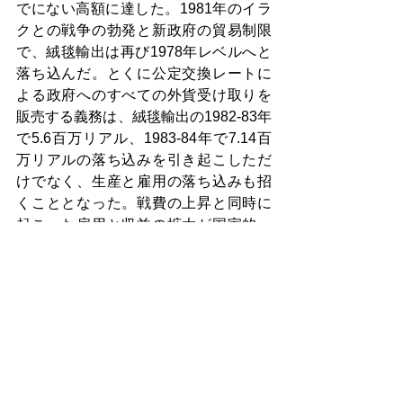
でにない高額に達した。1981年のイラ
クとの戦争の勃発と新政府の貿易制限
で、絨毯輸出は再び1978年レベルへと
落ち込んだ。とくに公定交換レートに
よる政府へのすべての外貨受け取りを
販売する義務は、絨毯輸出の1982-83年
で5.6百万リアル、1983-84年で7.14百
万リアルの落ち込みを引き起こしただ
けでなく、生産と雇用の落ち込みも招
くこととなった。戦費の上昇と同時に
起こった雇用と収益の拡大が国家的、
家庭的レベルで必要となり、政府は輸
出業者に奨励金を供給し始め、その結
果、絨毯産業は強さを取り戻した。
1986-87年には、絨毯輸出は28,217百万
リアルに激増した。絨毯産業は、さら
なるマーケティングと品質の向上によ
って、インドやパキスタン、アフガー
ン絨毯の失われた市場も取り込み、近