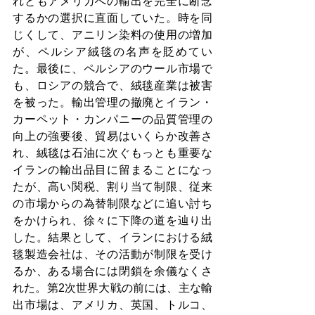
れともアメリカへの輸出を完全に断念
するかの選択に直面していた。時を同
じくして、アニリン染料の使用の増加
が、ペルシア絨毯の名声を貶めてい
た。最後に、ペルシアのウール市場で
も、ロシアの競合で、絨毯産業は被害
を被った。輸出管理の撤廃とイラン・
カーペット・カンパニーの品質管理の
向上の強要後、貿易はいくらか改善さ
れ、絨毯は石油に次ぐもっとも重要な
イランの輸出品目に留まることになっ
たが、高い関税、割り当て制限、従来
の市場からの為替制限などに追い討ち
をかけられ、徐々に下降の道を辿り出
した。結果として、イランにおける絨
毯製造会社は、その活動が制限を受け
るか、ある場合には閉鎖を余儀なくさ
れた。第2次世界大戦の前には、主な輸
出市場は、アメリカ、英国、トルコ、