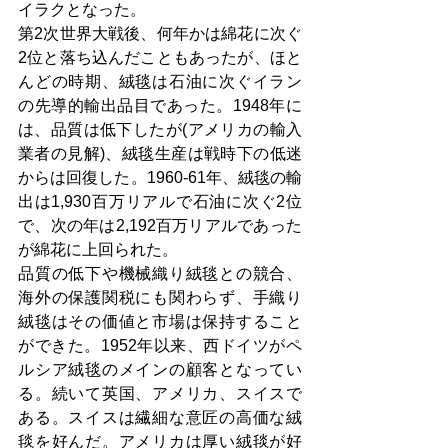
イラクとなった。
第2次世界大戦後、何年かは綿花に次ぐ
2位と落ち込んだこともあったが、ほと
んどの時期、絨毯は石油に次ぐイラン
の先導的輸出品目であった。1948年に
は、品質は低下したが(アメリカの輸入
業者の見解)、絨毯生産は戦時下の低迷
からは回復した。1960-61年、絨毯の輸
出は1,930百万リアルで石油に次ぐ2位
で、次の年は2,192百万リアルであった
が綿花に上回られた。
品質の低下や機械織り絨毯との競合、
海外の保護関税にも関わらず、手織り
絨毯はその価値と市場は保持すること
ができた。1952年以来、西ドイツがペ
ルシア絨毯のメインの顧客となってい
る。続いて英国、アメリカ、スイスで
ある。スイスは繊細な意匠の高価な絨
毯を好んだ。アメリカは厚い絨毯が好