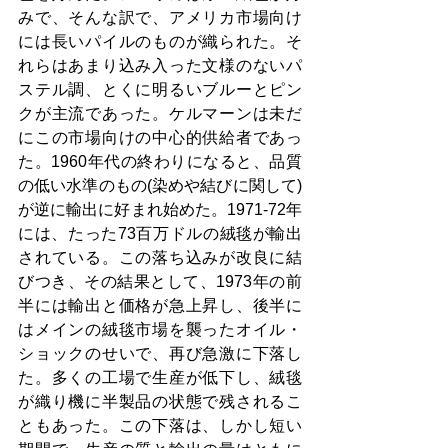
みで、そんな訳で、アメリカ市場向け
には長いパイルのものが織られた。そ
れらはあまり込み入った文様のないパ
ステル調、とくに明るいブルーとピン
クが主流であった。ケルマーンは未だ
にこの市場向けの中心的供給者であっ
た。1960年代の終わりになると、品質
の低い水準のもの(染めや結びに関して)
が逆に輸出に好まれ始めた。1971-72年
には、たった73百万ドルの絨毯が輸出
されている。この落ち込みが改良に結
びつき、その結果として、1973年の前
半には輸出と価格が急上昇し、後半に
はメインの絨毯市場を襲ったオイル・
ショックのせいで、再び急激に下落し
た。多くの工場で生産が低下し、絨毯
が織り機に半製品の状態で残されるこ
ともあった。この下落は、しかし短い