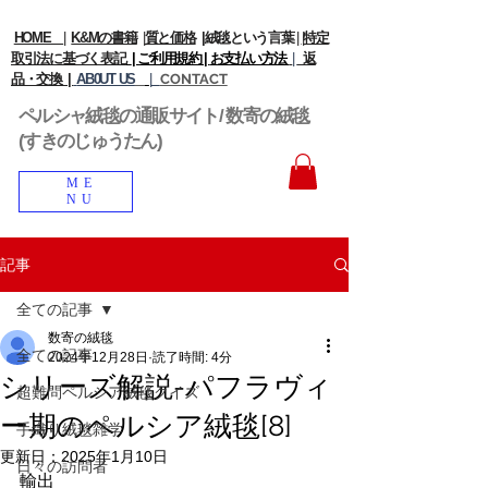
HOME
|
K&Mの書籍
|
質と価格
|
絨毯という言葉
|
|
特定
取引法に基づく表記
| ご利用規約 |
お支払い方法
|
返
品・交換 |
AB0UT US
|
CONTACT
ペルシャ絨毯の通販サイト/ 数寄の絨毯
(すきのじゅうたん)
ME
NU
記事
全ての記事
数寄の絨毯
全ての記事
2024年12月28日
読了時間: 4分
シリーズ解説-パフラヴィ
超難問ペルシア絨毯クイズ
ー期のペルシア絨毯[8]
手織り絨毯雑学
更新日：
2025年1月10日
日々の訪問者
輸出