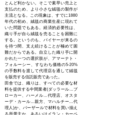
とんど利かない。そこで素早い売上と
支払のため、より小さな絨毯の製作が
主流となる。この現象は、すでに1880
年代の初め、絨毯の商業生産に現れて
いた問題でもある。経済的必要性は、
織り手が自ら絨毯を売ることを困難に
する。というのも、バイヤーが来るの
を待つ間、支え続けることが極めて困
難だからである。自立した織り手に開
かれた一つの選択肢が、アマーナト・
フォルーシー、すなわち価格の5-20%
の手数料を渡して代理店を通して絨毯
を販売する信託販売であった。
田舎では、織りは、すべての必要な材
料を提供する中間業者(ダッラール…ブ
ローカー、ハーメル…代理店、オスタ
ーデ・カール…親方、マハルチー…代
理人)か、バーザールで材料を買い揃え
る所帯主か、あるいはイラン・カーペ