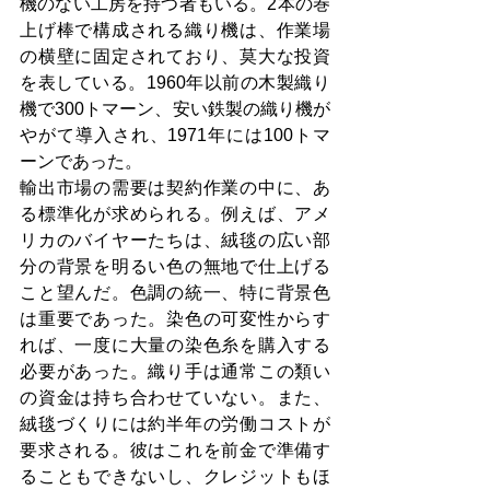
機のない工房を持つ者もいる。2本の巻
上げ棒で構成される織り機は、作業場
の横壁に固定されており、莫大な投資
を表している。1960年以前の木製織り
機で300トマーン、安い鉄製の織り機が
やがて導入され、1971年には100トマ
ーンであった。
輸出市場の需要は契約作業の中に、あ
る標準化が求められる。例えば、アメ
リカのバイヤーたちは、絨毯の広い部
分の背景を明るい色の無地で仕上げる
こと望んだ。色調の統一、特に背景色
は重要であった。染色の可変性からす
れば、一度に大量の染色糸を購入する
必要があった。織り手は通常この類い
の資金は持ち合わせていない。また、
絨毯づくりには約半年の労働コストが
要求される。彼はこれを前金で準備す
ることもできないし、クレジットもほ