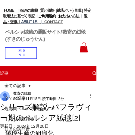
HOME
|
K&Mの書籍
|
質と価格
|
絨毯という言葉
|
|
特定
取引法に基づく表記
| ご利用規約 |
お支払い方法
|
返
品・交換 |
AB0UT US
|
CONTACT
ペルシャ絨毯の通販サイト/ 数寄の絨毯
(すきのじゅうたん)
ME
NU
記事
全ての記事
数寄の絨毯
全ての記事
2024年11月18日
読了時間: 3分
シリーズ解説-パフラヴィ
超難問ペルシア絨毯クイズ
ー期のペルシア絨毯[2]
手織り絨毯雑学
更新日：
2024年12月28日
日々の訪問者
絨毯生産の組織化